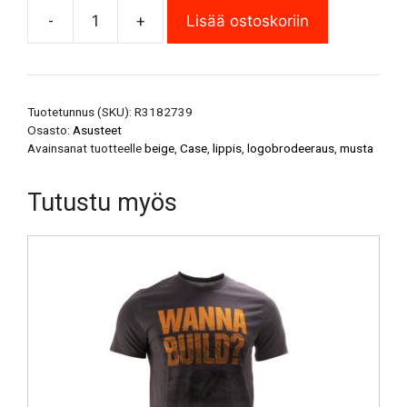
-
+
Lisää ostoskoriin
Tuotetunnus (SKU):
R3182739
Osasto:
Asusteet
Avainsanat tuotteelle
beige
,
Case
,
lippis
,
logobrodeeraus
,
musta
Tutustu myös