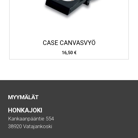
CASE CANVASVYÖ
16,50
€
MYYMÄLÄT
HONKAJOKI
Kankaanpääntie 554
38920 Vatajankoski