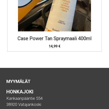
Case Power Tan Spraymaali 400ml
14,99
€
MYYMÄLÄT
HONKAJOKI
Kankaanpääntie 554
38920 Vatajankoski