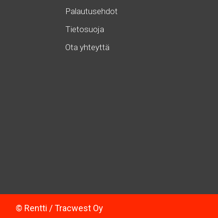
Palautusehdot
Tietosuoja
Ota yhteyttä
© Rentti / Tracwest Oy